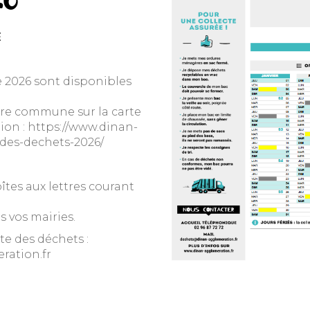
26
E
e 2026 sont disponibles
otre commune sur la carte
ion : https://www.dinan-
-des-dechets-2026/
îtes aux lettres courant
 vos mairies.
te des déchets :
ration.fr