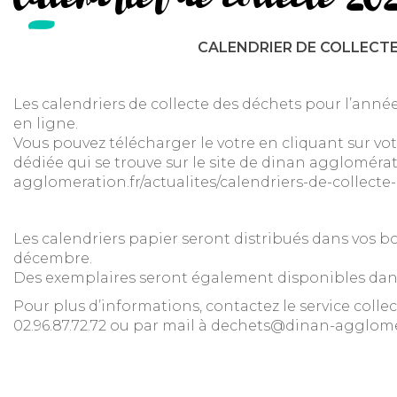
Calendrier de collecte 20
CALENDRIER DE COLLECT
Les calendriers de collecte des déchets pour l’anné
en ligne.
Vous pouvez télécharger le votre en cliquant sur v
dédiée qui se trouve sur le site de dinan agglomérat
agglomeration.fr/actualites/calendriers-de-collecte
Les calendriers papier seront distribués dans vos bo
décembre.
Des exemplaires seront également disponibles dans
Pour plus d’informations, contactez le service collec
02.96.87.72.72 ou par mail à dechets@dinan-agglome